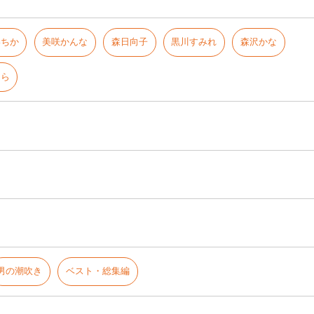
いちか
美咲かんな
森日向子
黒川すみれ
森沢かな
そら
男の潮吹き
ベスト・総集編