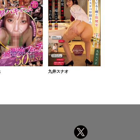
九井スナオ
名