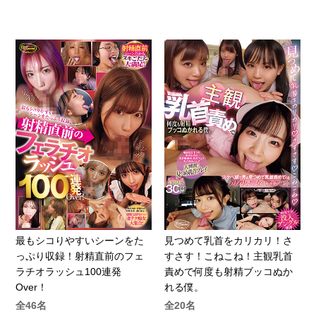
最もシコりやすいシーンをた
見つめて乳首をカリカリ！さ
っぷり収録！射精直前のフェ
すさす！こねこね！主観乳首
ラチオラッシュ100連発
責めで何度も射精ブッコぬか
Over！
れる僕。
全46名
全20名